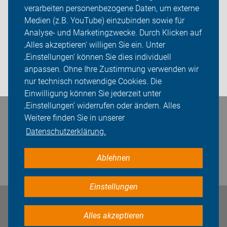
verarbeiten personenbezogene Daten, um externe
ADFC Donau-Ries
Medien (z.B. YouTube) einzubinden sowie für
Analyse- und Marketingzwecke. Durch Klicken auf
Sei dabei
‚Alles akzeptieren‘ willigen Sie ein. Unter
Presse
‚Einstellungen‘ können Sie dies individuell
anpassen. Ohne Ihre Zustimmung verwenden wir
Login
nur technisch notwendige Cookies. Die
Einwilligung können Sie jederzeit unter
‚Einstellungen‘ widerrufen oder ändern. Alles
Weitere finden Sie in unserer
Bleiben Sie in Kontakt
Datenschutzerklärung.
Ablehnen
Einstellungen
Impressum
Datenschutz
Cookie-Einstellungen
Alles akzeptieren