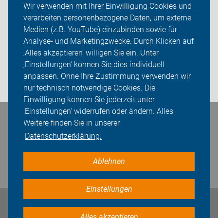
Wir verwenden mit Ihrer Einwilligung Cookies und
verarbeiten personenbezogene Daten, um externe
ADFC Donau-Ries
Medien (z.B. YouTube) einzubinden sowie für
Sei dabei
Analyse- und Marketingzwecke. Durch Klicken auf
‚Alles akzeptieren‘ willigen Sie ein. Unter
Presse
‚Einstellungen‘ können Sie dies individuell
anpassen. Ohne Ihre Zustimmung verwenden wir
Login
nur technisch notwendige Cookies. Die
Einwilligung können Sie jederzeit unter
‚Einstellungen‘ widerrufen oder ändern. Alles
Bleiben Sie in Kontakt
Weitere finden Sie in unserer
Datenschutzerklärung.
Ablehnen
Einstellungen
Impressum
Datenschutz
Cookie-Einstellungen
Alles akzeptieren