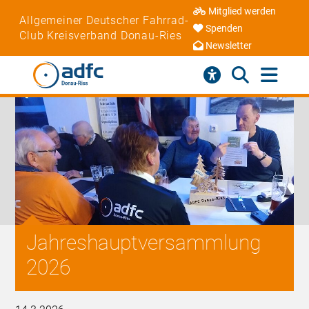
Mitglied werden
Allgemeiner Deutscher Fahrrad-
Spenden
Club Kreisverband Donau-Ries
Newsletter
Jahreshauptversammlung
2026