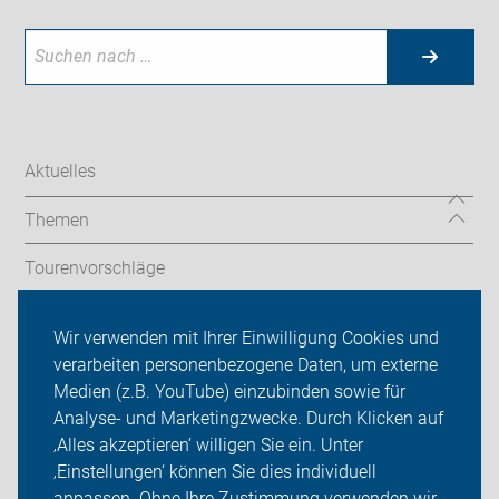
Aktuelles
Themen
Tourenvorschläge
Stadtradeln
Wir verwenden mit Ihrer Einwilligung Cookies und
verarbeiten personenbezogene Daten, um externe
ADFC Donau-Ries
Medien (z.B. YouTube) einzubinden sowie für
Sei dabei
Analyse- und Marketingzwecke. Durch Klicken auf
‚Alles akzeptieren‘ willigen Sie ein. Unter
Presse
‚Einstellungen‘ können Sie dies individuell
anpassen. Ohne Ihre Zustimmung verwenden wir