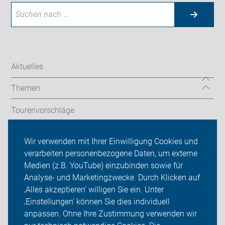
Aktuelles
Themen
Tourenvorschläge
Stadtradeln
Wir verwenden mit Ihrer Einwilligung Cookies und
verarbeiten personenbezogene Daten, um externe
ADFC Donau-Ries
Medien (z.B. YouTube) einzubinden sowie für
Analyse- und Marketingzwecke. Durch Klicken auf
Sei dabei
‚Alles akzeptieren‘ willigen Sie ein. Unter
Presse
‚Einstellungen‘ können Sie dies individuell
anpassen. Ohne Ihre Zustimmung verwenden wir
Login